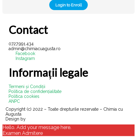
Login to Enroll
Contact
0727.991.434
admin@chimiacuagusta.ro
Facebook
Instagram
Informații legale
Termeni și Condiții
Politica de confidențialitate
Politica cookies
ANPC
Copyright (c) 2022 – Toate drepturile rezervate – Chimia cu
Augusta
Design by
VisualX
Hello. Add your message here.
Examen Admitere