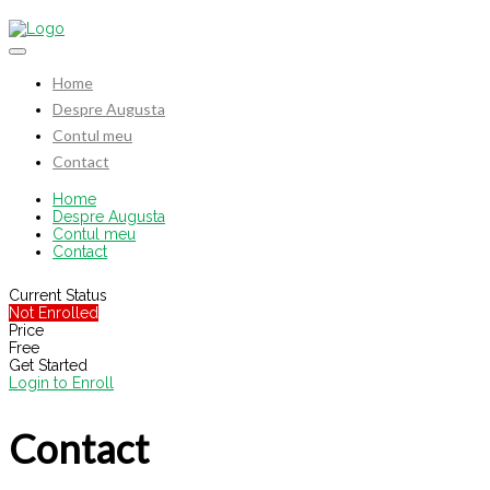
Home
Despre Augusta
Contul meu
Contact
Home
Despre Augusta
Contul meu
Contact
Current Status
Not Enrolled
Price
Free
Get Started
Login to Enroll
Contact