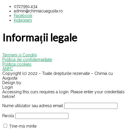
0727.991.434
admin@chimiacuagusta.ro
Facebook
Instagram
Informații legale
Termeni și Condiții
Politica de confidențialitate
Politica cookies
ANPC
Copyright (c) 2022 – Toate drepturile rezervate – Chimia cu
Augusta
Design by
VisualX
Login
Accessing this curs requires a login. Please enter your credentials
below!
Nume utilizator sau adresă email
Parolă
Ține-mă minte