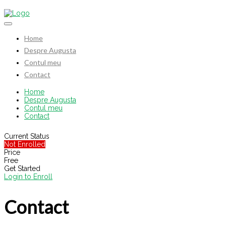
Home
Despre Augusta
Contul meu
Contact
Home
Despre Augusta
Contul meu
Contact
Current Status
Not Enrolled
Price
Free
Get Started
Login to Enroll
Contact