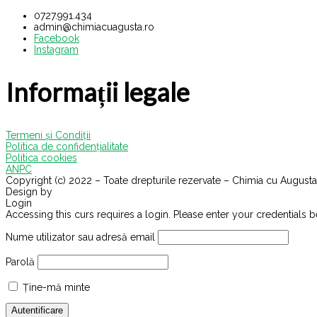
0727.991.434
admin@chimiacuagusta.ro
Facebook
Instagram
Informații legale
Termeni și Condiții
Politica de confidențialitate
Politica cookies
ANPC
Copyright (c) 2022 – Toate drepturile rezervate – Chimia cu Augusta
Design by
VisualX
Login
Accessing this curs requires a login. Please enter your credentials 
Nume utilizator sau adresă email
Parolă
Ține-mă minte