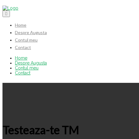
Home
Despre Augusta
Contul meu
Contact
Home
Despre Augusta
Contul meu
Contact
Testeaza-te TM