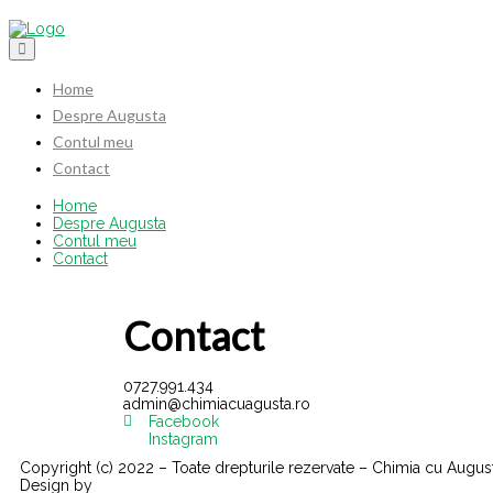
Home
Despre Augusta
Contul meu
Contact
Home
Despre Augusta
Contul meu
Contact
Contact
0727.991.434
admin@chimiacuagusta.ro
Facebook
Instagram
Copyright (c) 2022 – Toate drepturile rezervate – Chimia cu Augus
Design by
VisualX