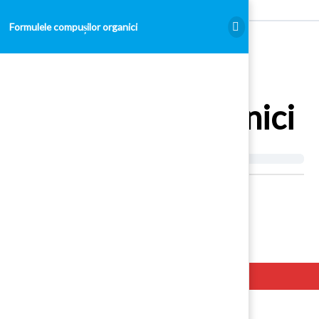
Formulele compușilor organici
Formulele
compușilor organici
Hello. Add your message here.
Examen Admitere