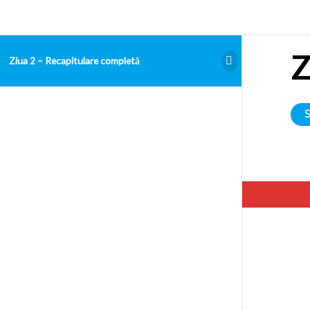
Z
Ziua 2 – Recapitulare completă
Hello. Add your message here.
Examen Admitere