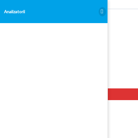
Analizatorii
Analizatorii
Hello. Add your message here.
Examen Admitere