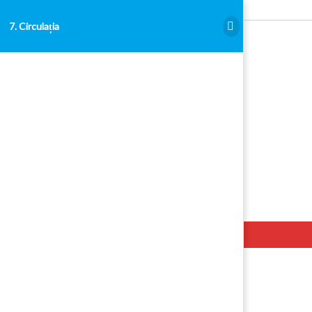
7. Circulația
7. Circulația
Hello. Add your message here.
Examen Admitere