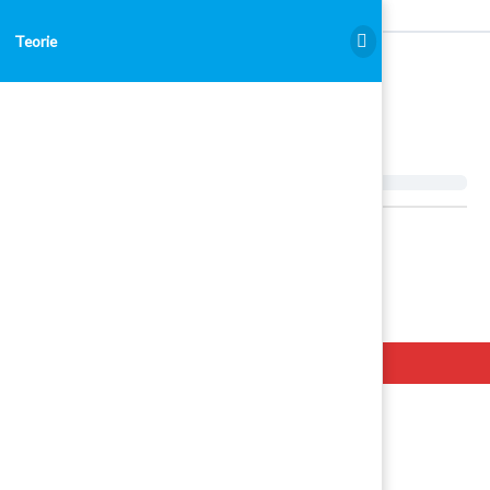
Teorie
Teorie
Hello. Add your message here.
Examen Admitere