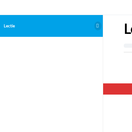
L
Lectie
Hello. Add your message here.
Examen Admitere