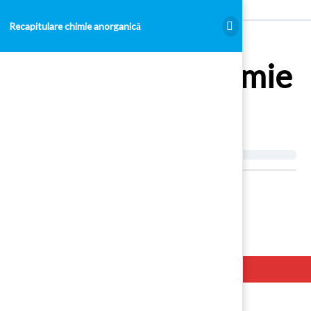
Recapitulare chimie anorganică
Recapitulare chimie
anorganică
Hello. Add your message here.
Examen Admitere