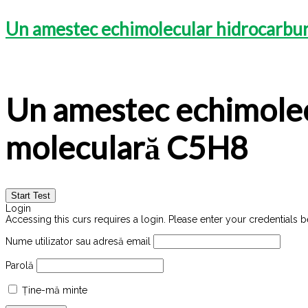
Un amestec echimolecular hidrocarbur
Un amestec echimolec
moleculară C5H8
Login
Accessing this curs requires a login. Please enter your credentials 
Nume utilizator sau adresă email
Parolă
Ține-mă minte