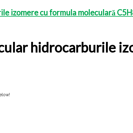
ile izomere cu formula moleculară C5H
ular hidrocarburile i
below!