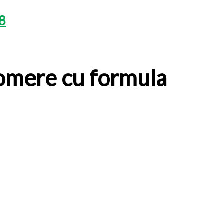
8
zomere cu formula